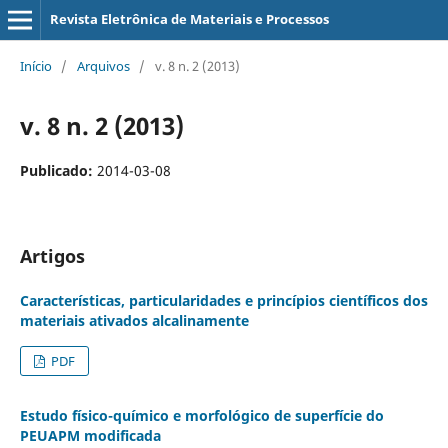
Revista Eletrônica de Materiais e Processos
Início
/
Arquivos
/
v. 8 n. 2 (2013)
v. 8 n. 2 (2013)
Publicado:
2014-03-08
Artigos
Características, particularidades e princípios científicos dos
materiais ativados alcalinamente
PDF
Estudo físico-químico e morfológico de superfície do
PEUAPM modificada