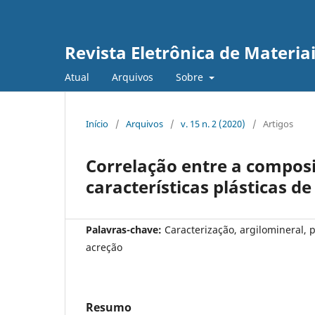
Revista Eletrônica de Materia
Atual
Arquivos
Sobre
Início
/
Arquivos
/
v. 15 n. 2 (2020)
/
Artigos
Correlação entre a composi
características plásticas d
Palavras-chave:
Caracterização, argilomineral, p
acreção
Resumo